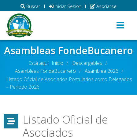
Buscar
Iniciar Sesión
Asociarse
Asambleas FondeBucanero
Está aquí:
Inicio
Descargables
/
/
Asambleas FondeBucanero
Asamblea 2026
/
/
Listado Oficial de Asociados Postulados como Delegados
– Período 2026
Listado Oficial de
Asociados