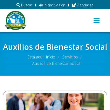
Buscar
Iniciar Sesión
Asociarse
Auxilios de Bienestar Social
Está aquí:
Inicio
Servicios
/
/
Auxilios de Bienestar Social