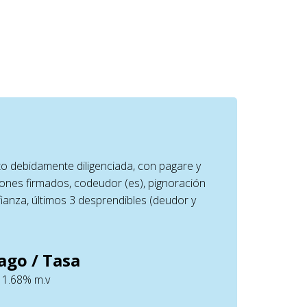
ito debidamente diligenciada, con pagare y
iones firmados, codeudor (es), pignoración
fianza, últimos 3 desprendibles (deudor y
ago / Tasa
 1.68% m.v