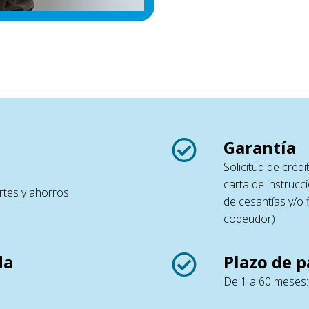
Garantía
Solicitud de créd
carta de instrucc
rtes y ahorros.
de cesantías y/o 
codeudor)
da
Plazo de p
De 1 a 60 meses: