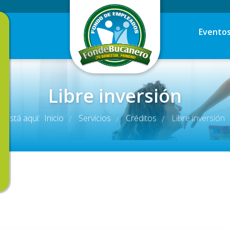
Evento
Libre inversión
Está aquí:
Inicio
Servicios
Créditos
Libre inversión
/
/
/