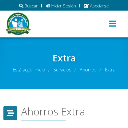
Buscar
Iniciar Sesión
Asociarse
Extra
Está aquí:
Inicio
Servicios
Ahorros
Extra
/
/
/
Ahorros Extra