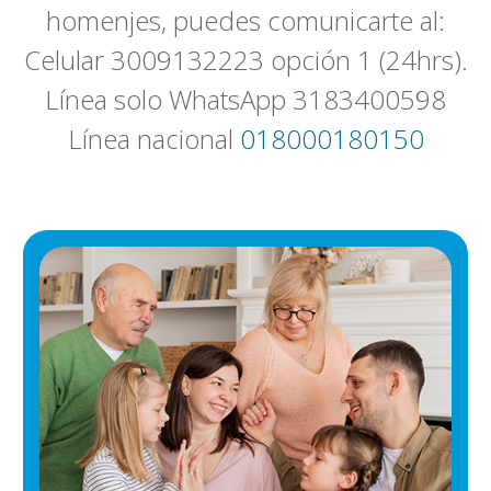
homenjes, puedes comunicarte al:
Celular 3009132223 opción 1 (24hrs).
Línea solo WhatsApp 3183400598
Línea nacional
018000180150