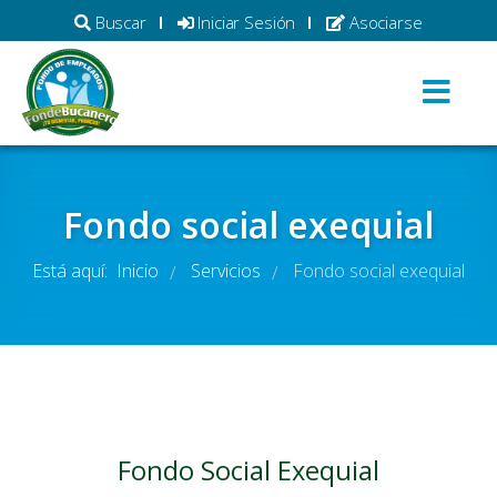
Buscar
Iniciar Sesión
Asociarse
Fondo social exequial
Está aquí:
Inicio
Servicios
Fondo social exequial
/
/
Fondo Social Exequial