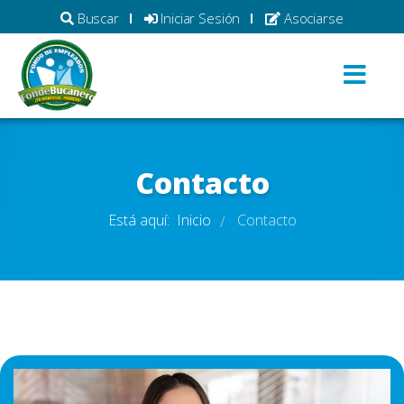
Buscar
Iniciar Sesión
Asociarse
Contacto
Está aquí:
Inicio
Contacto
/