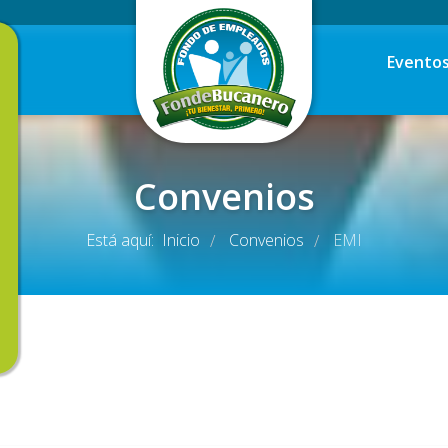
Evento
Convenios
Está aquí:
Inicio
Convenios
EMI
/
/