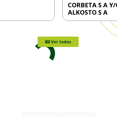
CORBETA S A Y/
ALKOSTO S A
Ver todos