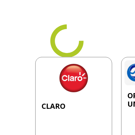
O
UN
CLARO