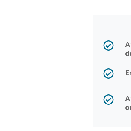
A
d
E
A
o