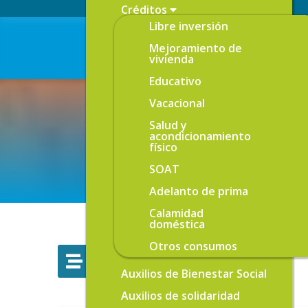
Créditos
Libre inversión
Mejoramiento de
vivienda
Educativo
Vacacional
Salud y
acondicionamiento
físico
SOAT
Adelanto de prima
Calamidad
doméstica
Otros consumos
EMI
Auxilios de Bienestar Social
Auxilios de solidaridad