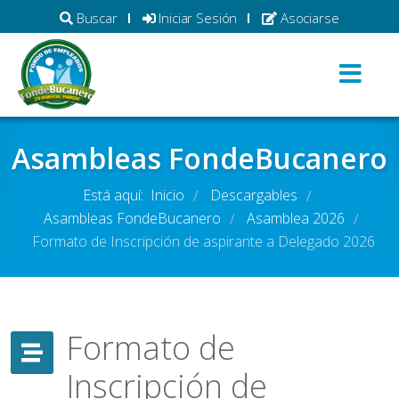
Buscar
Iniciar Sesión
Asociarse
Asambleas FondeBucanero
Está aquí:
Inicio
Descargables
/
/
Asambleas FondeBucanero
Asamblea 2026
/
/
Formato de Inscripción de aspirante a Delegado 2026
Formato de
Inscripción de