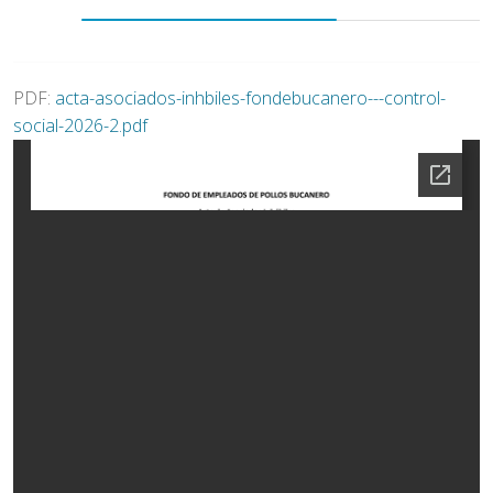
PDF:
acta-asociados-inhbiles-fondebucanero---control-
social-2026-2.pdf