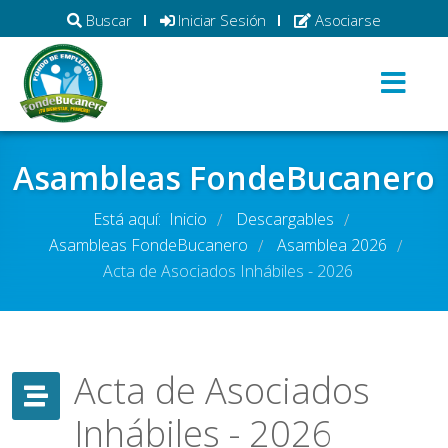
Buscar
Iniciar Sesión
Asociarse
Asambleas FondeBucanero
Está aquí:
Inicio
Descargables
/
/
Asambleas FondeBucanero
Asamblea 2026
/
/
Acta de Asociados Inhábiles - 2026
Acta de Asociados
Inhábiles - 2026