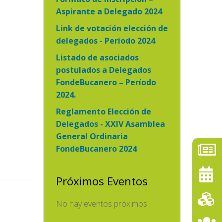
Aspirante a Delegado 2024
Link de votación elección de
delegados - Periodo 2024
Listado de asociados
postulados a Delegados
FondeBucanero – Período
2024.
Reglamento Elección de
Delegados - XXIV Asamblea
General Ordinaria
FondeBucanero 2024
Próximos Eventos
No hay eventos próximos