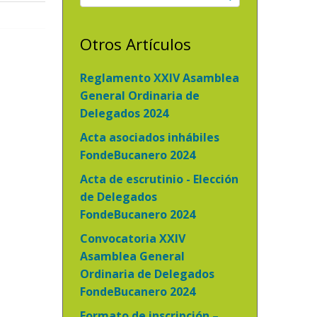
Otros Artículos
Reglamento XXIV Asamblea
General Ordinaria de
Delegados 2024
Acta asociados inhábiles
FondeBucanero 2024
Acta de escrutinio - Elección
de Delegados
FondeBucanero 2024
Convocatoria XXIV
Asamblea General
Ordinaria de Delegados
FondeBucanero 2024
Formato de inscripción –