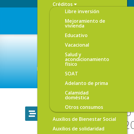
Créditos
Libre inversión
Mejoramiento de
vivienda
Educativo
Vacacional
Salud y
acondicionamiento
físico
Está aquí:
Inicio
Descargables
Asambl
/
/
SOAT
Adelanto de prima
Calamidad
doméstica
Otros consumos
Acta de escrutinio
Auxilios de Bienestar Social
FondeBucanero 2
Auxilios de solidaridad