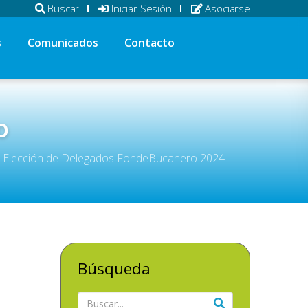
Buscar
Iniciar Sesión
Asociarse
s
Comunicados
Contacto
o
 - Elección de Delegados FondeBucanero 2024
Búsqueda