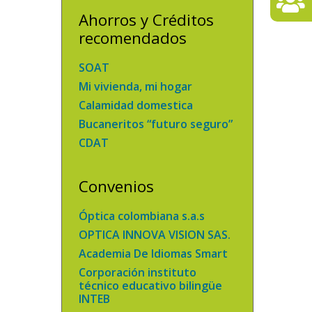
Ahorros y Créditos
recomendados
SOAT
Mi vivienda, mi hogar
Calamidad domestica
Bucaneritos “futuro seguro”
CDAT
Convenios
Óptica colombiana s.a.s
OPTICA INNOVA VISION SAS.
Academia De Idiomas Smart
Corporación instituto
técnico educativo bilingüe
INTEB