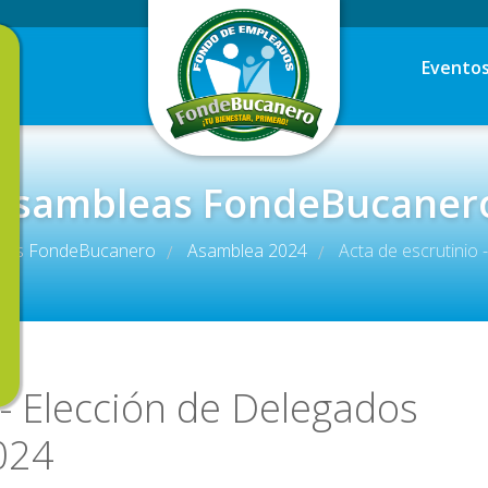
Evento
Asambleas FondeBucaner
eas FondeBucanero
Asamblea 2024
Acta de escrutinio
/
/
 - Elección de Delegados
024