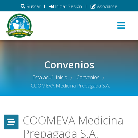
Buscar
Iniciar Sesión
Asociarse
Convenios
Está aquí:
Inicio
Convenios
/
/
COOMEVA Medicina Prepagada S.A.
COOMEVA Medicina
Prepagada S.A.