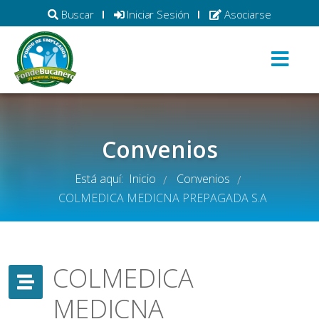
Buscar
Iniciar Sesión
Asociarse
Convenios
Está aquí:
Inicio
Convenios
/
/
COLMEDICA MEDICNA PREPAGADA S.A
COLMEDICA
MEDICNA