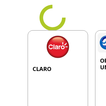
O
UN
CLARO