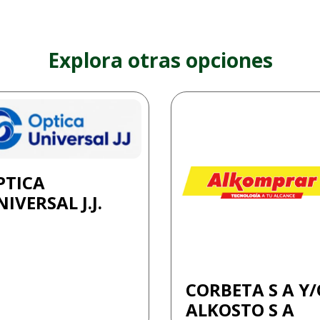
Explora otras opciones
PTICA
IVERSAL J.J.
CORBETA S A Y/
ALKOSTO S A