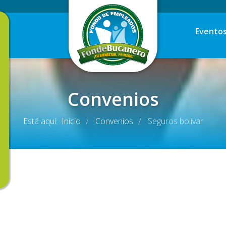
Evento
Convenios
Está aquí:
Inicio
Convenios
Seguros bolívar
/
/