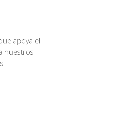
ue apoya el
a nuestros
us