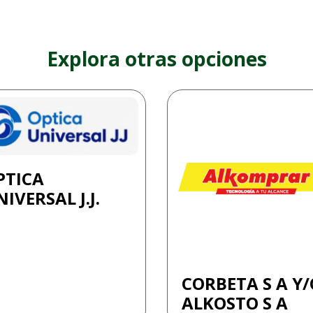
Explora otras opciones
PTICA
IVERSAL J.J.
CORBETA S A Y/
ALKOSTO S A