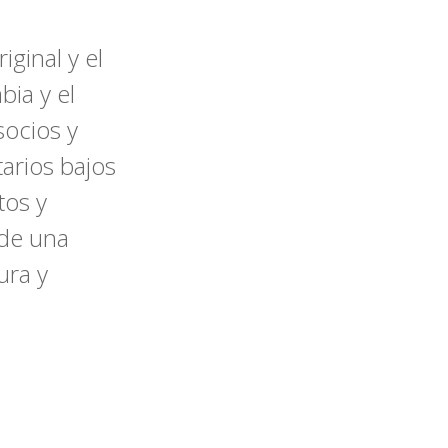
ginal y el
ia y el
socios y
arios bajos
tos y
 de una
ura y