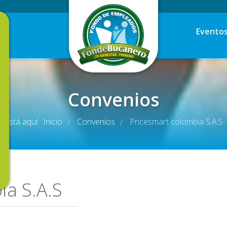
Evento
Convenios
Está aquí:
Inicio
Convenios
Pricesmart colombia S.A.S
/
/
ia S.A.S