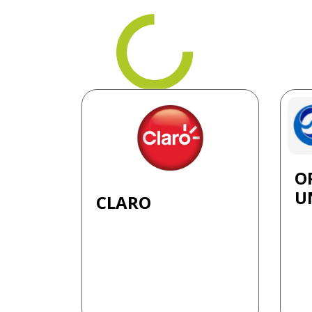
O
UN
CLARO