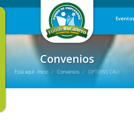
Evento
Convenios
Está aquí:
Inicio
Convenios
OPTIENS CALI
/
/