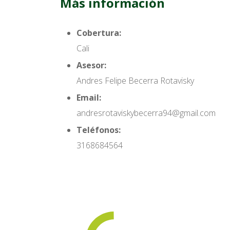
Más información
Cobertura:
Cali
Asesor:
Andres Felipe Becerra Rotavisky
Email:
andresrotaviskybecerra94@gmail.com
Teléfonos:
3168684564