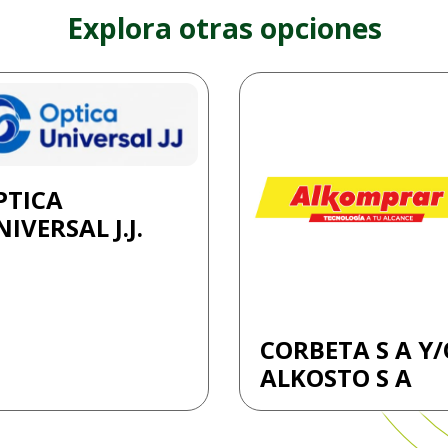
Explora otras opciones
PTICA
IVERSAL J.J.
CORBETA S A Y/
ALKOSTO S A