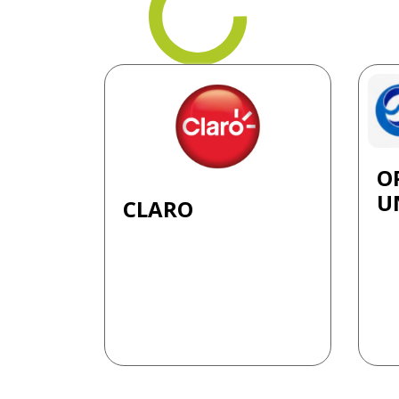
O
UN
CLARO