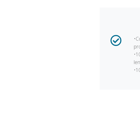
•C
pr
•1
le
•1