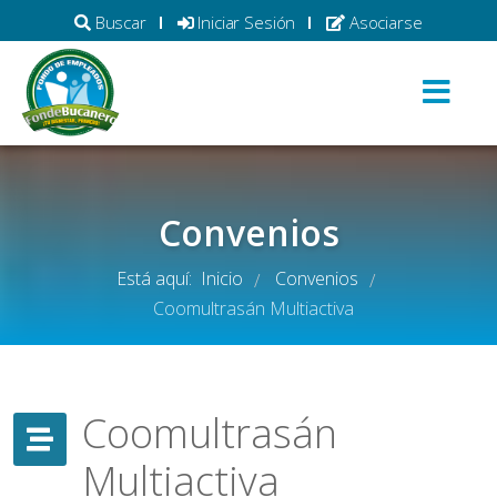
Buscar
Iniciar Sesión
Asociarse
Convenios
Está aquí:
Inicio
Convenios
/
/
Coomultrasán Multiactiva
Coomultrasán
Multiactiva